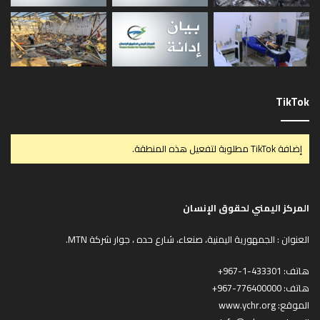
TikTok
إضافة TikTok مطلوبة لتفعيل هذه المنطقة.
المركز اليمني لحقوق الإنسان
العنوان : الجمهورية اليمنية، صنعاء، شارع حده ، جوار شركة MTN.
هاتف:
433301-1-967+
هاتف:
776400000-967+
الموقع:
www.ychr.org