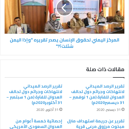
المركز اليمني لحقوق الإنسان يصدر تقريره "وإذا اليمن
سُئلت؟!"
مقالات ذات صلة
تقرير الرصد الميداني
تقرير الرصد الميداني
لانتهاكات وجرائم دول تحالف
لانتهاكات وجرائم دول تحالف
العدوان للفترة (من 1 نوفمبر –
العدوان للفترة (من 1 سبتمبر –
31 ديسمبر2020م)
31 أكتوبر2020م)
31 ديسمبر، 2020
31 أكتوبر، 2020
تقرير عن جريمة استهداف منزل
إحصائية خمسة أعوام من
مبخوت مرزوق مرعي قرية
العدوان السعودي الأمريكي