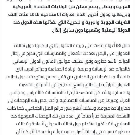
العربية ويحظى بدعم معلن من الولايات المتحدة الأمريكية
وبريطانيا ودول أخرى. هذه الغارات الافتتاحية تلاها مئات آلاف
الضربات الجوية والبرية والبحرية التي نفذتها هذه الدول ضد
الدولة اليمنية وشعبها دون سابق إنذار.
خلال (8) أعوام مضت على جريمة العدوان التي ارتكبتها دول تحالف
العدوان على اليمن تعددت الأفعال والممارسات التي تندرج في إطار
الجرائم الأشد خطورة وفق تصنيف مواثيق القانون الدولي الإنساني
كالجرائم ضد الإنسانية وجريمة الإبادة الجماعية وجرائم الحرب، التي
خلفت آلاف الضحايا من المدنيين بين قتيل وجريح. استهدفت دول تحالف
العدوان مراراً وعلى نطاق واسع المدنيين في الأسواق الشعبية
والمساجد والأماكن المخصصة لإحياء المناسبات كالأعراس ومجالس
العزاء وغيرها من المناسبات الاجتماعية. وأدت بعض تلك الهجمات إلى
مجازر إبادة مروعة، وشكلت أبشع صور جرائم القتل الجماعي. كما كانت
الأسلحة المحرمة خياراً متاحاً في عدد من تلك الهجمات الموجهة ضد
المدنيين، فقد تكرر استخدام دول تحالف العدوان لأسلحة وقذائف
محظورة تسببت في إحداث أضرار جسيمة وآلام شديدة الأثر. كما أن