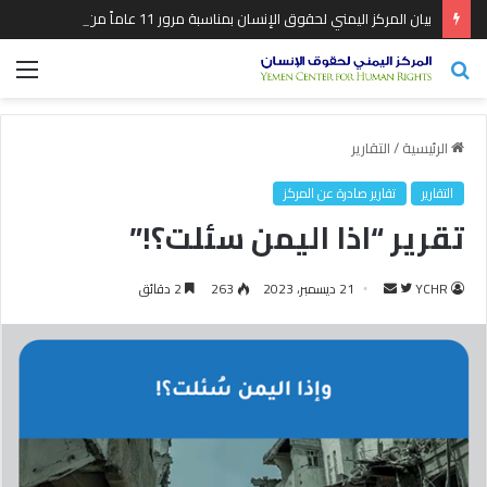
بيان المركز اليمني لحقوق الإنسان بمناسبة مرور 11 عاماً من بدء عدوان التحالف السعودي الأمريكي على اليمن
بحث
الق
عن
الرئيسية
/
التقارير
التقارير
تقارير صادرة عن المركز
تقرير “اذا اليمن سئلت؟!”
YCHR
ت
أ
21 ديسمبر، 2023
263
2 دقائق
ا
ر
ب
س
ع
ل
ع
ب
ل
ر
ى
ي
ت
د