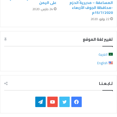
المساعفة – مديرية الحزم
على اليمن
-محافظة الجوف الأربعاء
24 مارس، 2020
15/7/2020م
22 يوليو، 2020
تغيير لغة الموقع
العربية
English
تـابـعـنـا
ف
ت
ي
ت
ي
و
و
ي