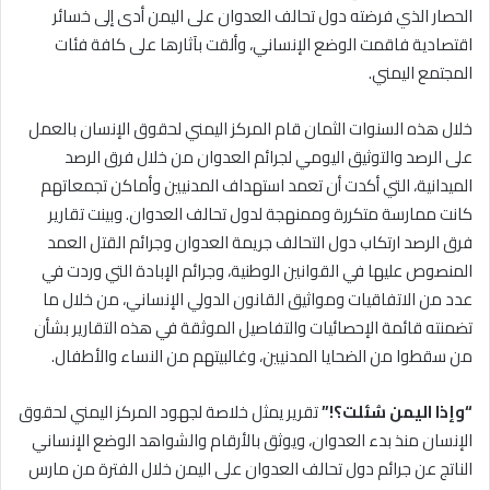
الحصار الذي فرضته دول تحالف العدوان على اليمن أدى إلى خسائر
اقتصادية فاقمت الوضع الإنساني، وألقت بآثارها على كافة فئات
المجتمع اليمني.
خلال هذه السنوات الثمان قام المركز اليمني لحقوق الإنسان بالعمل
على الرصد والتوثيق اليومي لجرائم العدوان من خلال فرق الرصد
الميدانية، التي أكدت أن تعمد استهداف المدنيين وأماكن تجمعاتهم
كانت ممارسة متكررة وممنهجة لدول تحالف العدوان. وبينت تقارير
فرق الرصد ارتكاب دول التحالف جريمة العدوان وجرائم القتل العمد
المنصوص عليها في القوانين الوطنية، وجرائم الإبادة التي وردت في
عدد من الاتفاقيات ومواثيق القانون الدولي الإنساني، من خلال ما
تضمنته قائمة الإحصائيات والتفاصيل الموثقة في هذه التقارير بشأن
من سقطوا من الضحايا المدنيين، وغالبيتهم من النساء والأطفال.
“وإذا اليمن سُئلت؟!”
تقرير يمثل خلاصة لجهود المركز اليمني لحقوق
الإنسان منذ بدء العدوان، ويوثق بالأرقام والشواهد الوضع الإنساني
الناتج عن جرائم دول تحالف العدوان على اليمن خلال الفترة من مارس