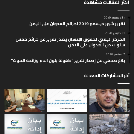
أكثر المقالات مشاهدة
ح
ح
ة
ة
31 ديسمبر، 2019
تقرير شهر ديسمبر 2019 لجرائم العدوان على اليمن
ا
ا
ل
ل
31 مارس، 2020
المركز اليمني لحقوق الإنسان يصدر تقرير عن جرائم خمس
ت
س
سنوات من العدوان على اليمن
ا
ا
7 سبتمبر، 2020
ل
ب
بلاغ صحفي عن إصدار تقرير “طفولة بلون الدم ورائحة الموت”
ي
ق
آخر المشاركات المعدلة
ة
ة