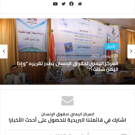
مو
في
توي
يوتي
قع
سب
تر
وب
الوي
وك
ب
الأخبار
21 ديسمبر، 2023
بيانات وبلاغات
المركز اليمني لحقوق الإنسان يصدر تقريره “وإذا
10 أكتوبر، 2022
اليمن سُئلت؟!”
بلاغ إشهار دراسة مجلس الأمن والعدوان على
اليمن ـ غارات وقرارات
المركز اليمني لحقوق الإنسان
اشترك في قائمتنا البريدية للحصول على أحدث الأخبار!
أ