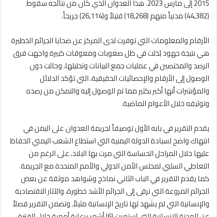
2015 إلى مارس 2023. هذا العدوان الذي كان من نتائجه سقوط
(44,382) مدنياً منهم (18,268) قتيلاً و(26,114) جريحاً.
الأرقام والمعلومات التي توفرت لدى المركز عن ضحايا الجرائم الخطيرة
هي نتيجة جهود بُذلت في ظل صعوبات ومعوقات كبيرة واجهت فرق
الرصد والمختصين في عمليات جمع البيانات وتحليلها، وحالت دون
الوصول إلى الأرقام والإحصائيات الحقيقية، التي تؤكد الدلائل
والمؤشرات أنها أكبر بكثير مما تم الوصول إليه والتمكن من رصده
وتوثيقه خلال الأعوام الماضية.
يقدم التقرير في بابه الأول توصيفاً لجريمة العدوان على اليمن في
انتهاك واضح لسيادة الدولة اليمنية التي استطاع الشعب اليمني الحفاظ
عليها خلال المراحل الحساسة التي مرت بها البلاد، على الرغم من
التعاطي السلبي لمجلس الأمن الدولي والأمم المتحدة مع الجريمة.
كما يقدم التقرير في الباب الثاني نماذج وشواهد موثقة عن بعض
الجرائم المروعة التي ترقى إلى الجرائم الأشد خطورة، والآثار الاقتصادية
والإنسانية التي لم يشهد لها تاريخ الإنسانية مثيلاً. وتضمن التقرير فصلاً
عن الهدنة الإنسانية التي استمرت (6) أشهر برعاية أممية خلال الفترة