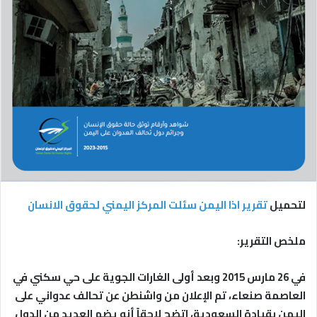
و
ا
ي
إ
ت
ل
ر
ك
ت
ر
و
ن
ي
ا
لتحميل
تقرير اذا اليمن سئلت المركز اليمني لحقوق الانسان
ملخص التقرير:
في 26 مارس 2015 وبعد أولى الغارات الجوية على حي سكني في
العاصمة صنعاء، تم الإعلان من واشنطن عن تحالف عدواني على
اليمن بقيادة السعودية، اتضح لاحقاً أنه يضم العديد من الدول