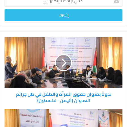
د
خ
ل
ب
ر
ي
د
ك
ا
ل
إ
ل
ك
ت
ر
و
ندوة بعنوان حقوق المرأة والطفل في ظل جرائم
ن
العدوان (اليمن - فلسطين)
ي