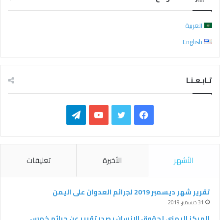
العربية
English
تـابـعـنـا
ف
ت
ي
ت
ي
و
و
ي
س
ي
ت
ل
الأشهر
الأخيرة
تعليقات
ب
ت
ي
ق
و
ر
و
ر
تقرير شهر ديسمبر 2019 لجرائم العدوان على اليمن
31 ديسمبر، 2019
ك
ب
ا
المركز اليمني لحقوق الإنسان يصدر تقرير عن جرائم خمس