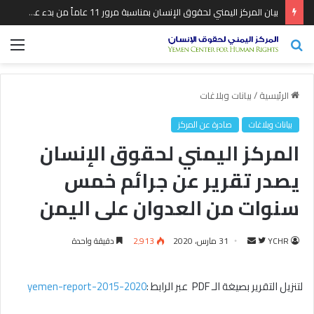
بيان المركز اليمني لحقوق الإنسان بمناسبة مرور 11 عاماً من بدء عدوان التحالف السعودي الأمريكي على اليمن
بحث
الق
عن
الرئيسية
/
بيانات وبلاغات
بيانات وبلاغات
صادرة عن المركز
المركز اليمني لحقوق الإنسان
يصدر تقرير عن جرائم خمس
سنوات من العدوان على اليمن
YCHR
ت
أ
31 مارس، 2020
2٬913
دقيقة واحدة
ا
ر
ب
س
لتنزيل التقرير بصيغة الـ PDF عبر الرابط :
yemen-report-2015-2020
ع
ل
ع
ب