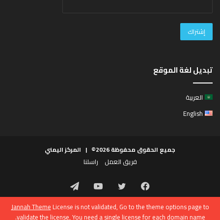
تبديل لغة الموقع
العربية
English
جميع الحقوق محفوظة 2026© |
المركز اليمني
فريق العمل
راسلنا
فيسبوك
تويتر
يوتيوب
تيلقرام
Jannah Theme
License is not validated, Go to the theme options page to
validate the license, You need a single license for each domain name.