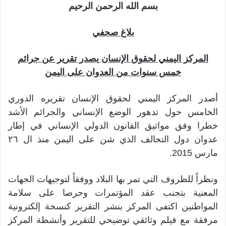
بسم الله الرحمن الرحيم
ل
ر
ى
ي
ت
د
بلاغ صحفي
و
ا
ي
إ
المركز اليمني لحقوق الإنسان يصدر تقرير عن جرائم
ت
ل
خمس سنوات من العدوان على اليمن
ر
ك
ت
أصدر المركز اليمني لحقوق الإنسان تقريره الدوري
ر
الخامس حول تدهور الوضع الإنساني والجرائم الأشد
و
خطرا وفق مواثيق القانون الدولي الإنساني في إطار
ن
عدوان دول التحالف الذي شن على اليمن منذ ال ٢٦
ي
ا
مارس 2015
.
ونظراً للظروف التي تمر بها البلاد ووفقاً لتوجيهات الجهات
المعنية بتجنب عقد المؤتمرات وحرصا على سلامة
المواطنين اكتفى المركز بنشر التقرير كنسخة إلكترونية
مرفقة مع فيلم وثائقي توضيحي للتقرير وأنشطة المركز