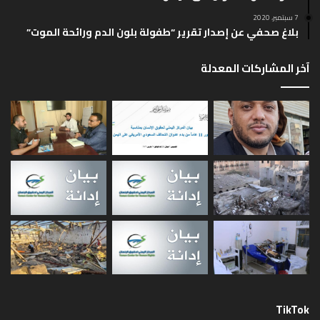
ا
ا
7 سبتمبر، 2020
ل
ب
بلاغ صحفي عن إصدار تقرير “طفولة بلون الدم ورائحة الموت”
ي
ق
آخر المشاركات المعدلة
ة
ة
TikTok