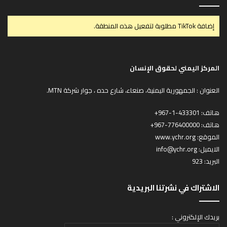
إضافة TikTok مطلوبة لتفعيل هذه المنطقة.
المركز اليمني لحقوق الإنسان
العنوان : الجمهورية اليمنية، صنعاء، شارع حده ، جوار شركة MTN.
هاتف:
433301-1-967+
هاتف:
776400000-967+
الموقع:
www.ychr.org
الايميل:
info@ychr.org
البريد: 923
الاشتراك في نشرتنا البريدية
بريدك الإلكتروني :