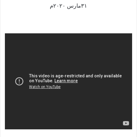
٣١مارس ٢٠٢٠م