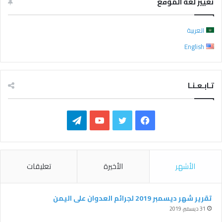
تغيير لغة الموقع
العربية
English
تـابـعـنـا
ف
ت
ي
ت
ي
و
و
ي
س
ي
ت
ل
الأشهر
الأخيرة
تعليقات
ب
ت
ي
ق
و
ر
و
ر
تقرير شهر ديسمبر 2019 لجرائم العدوان على اليمن
31 ديسمبر، 2019
ك
ب
ا