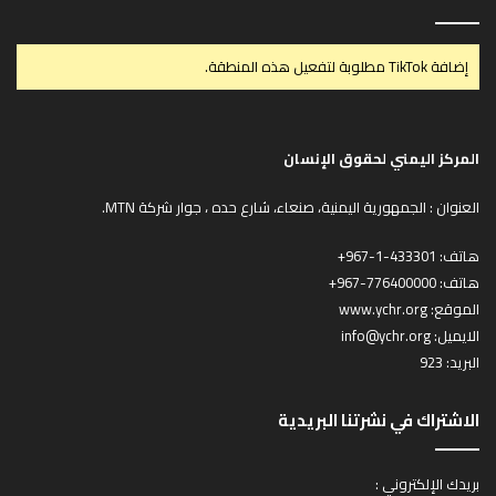
إضافة TikTok مطلوبة لتفعيل هذه المنطقة.
المركز اليمني لحقوق الإنسان
العنوان : الجمهورية اليمنية، صنعاء، شارع حده ، جوار شركة MTN.
هاتف:
433301-1-967+
هاتف:
776400000-967+
الموقع:
www.ychr.org
الايميل:
info@ychr.org
البريد: 923
الاشتراك في نشرتنا البريدية
بريدك الإلكتروني :