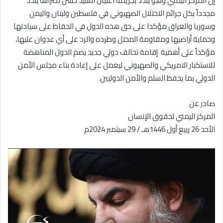
إن المركز اليمني وهو يندد بجريمة اغتيال السيد حسن نصرالله يندد
مجدداً بكل جرائم الاحتلال الصهيوني في فلسطين ولبنان واليمن
وسوريا والعراق مؤكدا على حق هذه الدول في الحفاظ على سيادتها
وحماية أراضيها ومقاومة المحتل وطرده والرد على أي عدوان عليها،
مؤكداً على أهمية إقامة تحالف دولي جديد يضم الدول المناهضة
للاستكبار الامريكي والصهيوني ليعمل على إعادة بناء مجلس الأمن
الدولي بما يحفظ السلم والأمن الدوليين.
صادر عن
المركز اليمني لحقوق الإنسان
الأحد 26 ربيع أول 1446هـ / 29 سبتمبر 2024م