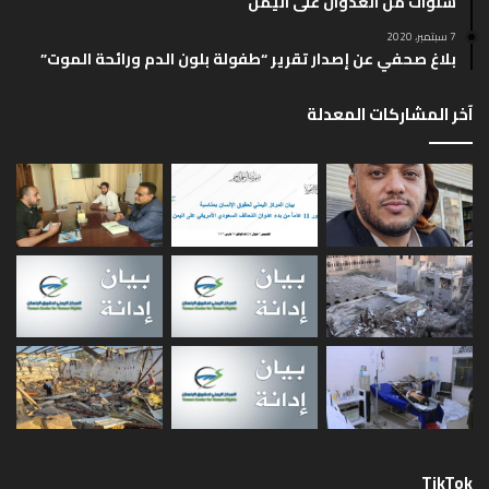
سنوات من العدوان على اليمن
ا
ا
7 سبتمبر، 2020
ل
ب
بلاغ صحفي عن إصدار تقرير “طفولة بلون الدم ورائحة الموت”
ي
ق
آخر المشاركات المعدلة
ة
ة
TikTok