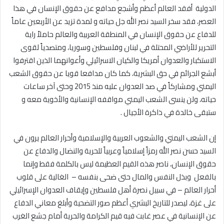
الدولية أفقد العالم أعظم وأشجع مدافع عن حقوق الإنسان في هذا
العصر، فقد سخر السيد نصر الله جل حياته و لمدة تزيد عن الأربعين عاماً
للدفاع عن حقوق الإنسان في المنطقة العربية والعالم حاملاً راية
التحرير للأراضي المحتلة في لبنان وفلسطين وسوريا، ومتصدياً لقوى
الاستكبار والعدوان أمريكا والكيان الاسرائيلي وأعوانهما الذين اقترفوا
أبشع الجرائم في حق البشرية، كما كان مدافعا قويا عن حقوق الشعب
اليمني ومشاركاً في صد العدوان عليه منذ 2015 وحتى آخر ساعات
حياته، ولن ينسى الشعب اليمني مواقفه الإنسانية والأخوية معه و
ستبقى خالدة في ذاكرة الأجيال .
إن الشعب اليمني والشعوب العربية والإسلامية وأحرار العالم يرون في
السيد حسن نصر الله رمزاً إسلامياً وعربياً للحرية والنضال والدفاع عن
حقوق الإنسان، ناصر هذه القيم العظيمة ليس بالكلمة فقط وإنما
بالفعل وبذل النفس والمال حتى ضحى بنفسه – الغالية على قلوب
أحرار العالم – في سبيل نصرة أهل فلسطين وإيقاف العدوان الإسرائيلي
على غزة، ليصدر للتاريخ البشري أعظم صور التضحية وأبلغ معاني الدفاع
عن الإنسانية في عصر غابت فيه قيم الكرامة والحرية أمام جشع الغرب