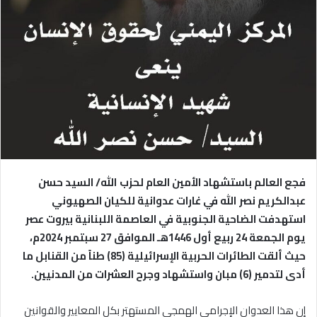
ع
ب
ل
ر
ى
ي
ت
د
و
ا
ي
إ
ت
ل
ر
ك
ت
ر
فجع العالم باستشهاد الأمين العام لحزب الله/ السيد حسن
و
عبدالكريم نصر الله في غارات عدوانية للكيان الصهيوني
ن
استهدفت الضاحية الجنوبية في العاصمة اللبنانية بيروت عصر
ي
ا
يوم الجمعة 24 ربيع أول 1446هـ الموافق 27 سبتمبر 2024م،
حيث ألقت الطائرات الحربية الإسرائيلية (85) طناً من القنابل ما
أدى لتدمير (6) مبان واستشهاد وجرح العشرات من المدنيين.
إن هذا العدوان الإجرامي الهمجي المستهتر بكل المعايير والقوانين