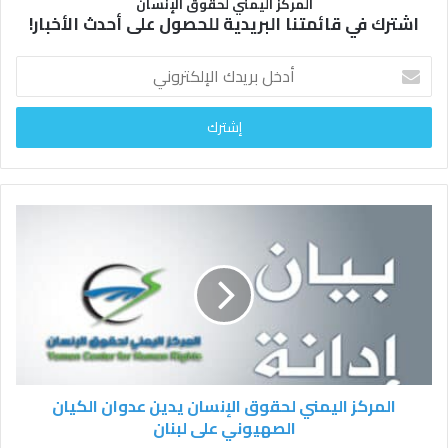
المركز اليمني لحقوق الإنسان
اشترك في قائمتنا البريدية للحصول على أحدث الأخبار!
أ
د
خ
ل
ب
ر
ي
د
ك
ا
ل
إ
ل
ك
ت
ر
و
المركز اليمني لحقوق الإنسان يدين عدوان الكيان
ن
الصهيوني على لبنان
ي