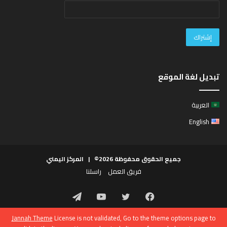
تبديل لغة الموقع
العربية
English
جميع الحقوق محفوظة 2026© |
المركز اليمني
فريق العمل
راسلنا
فيسبوك
تويتر
يوتيوب
تيلقرام
Jannah Theme
License is not validated, Go to the theme options page to