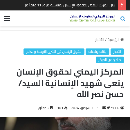
بيان المركز اليمني لحقوق الإنسان بمناسبة مرور 11 عاماً من بدء عدوان التحالف السعودي الأمريكي على اليمن
بحث
الق
عن
الرئيسية
/
الأخبار
الأخبار
بيانات وبلاغات
حقوق الإنسان في الشرق الأوسط والعالم
صادرة عن المركز
المركز اليمني لحقوق الإنسان
ينعى شهيد الإنسانية السيد/
حسن نصر الله
YCHR
ت
أ
30 سبتمبر، 2024
101
2 دقائق
ا
ر
ب
س
ع
ل