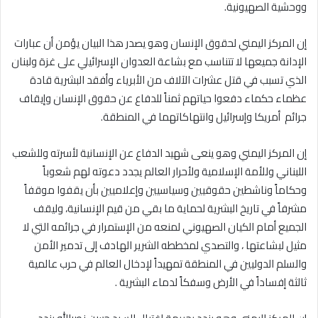
ووحشية الصهيونية.
إن المركز اليمني لحقوق الإنسان وهو يصدر هذا البيان يؤمن أن عبارات
الإدانة جميعها لا تتناسب مع بشاعة العدوان الإسرائيلي على غزة ولبنان
الذي تسبب في قتل عشرات الآلاف من الأبرياء وأفقد البشرية قادة
عظماء حكماء دفعوا حياتهم ثمناً للدفاع عن حقوق الإنسان وإيقاف
جرائم أمريكا وإسرائيل وانتهاكاتهما في المنطقة.
إن المركز اليمني وهو ينعى شهيد الدفاع عن الإنسانية لأسرته وللشعب
اللبناني وللأمة الإسلامية ولأحرار العالم يجدد دعوته لهم شعوباً
وحكاماً وناشطين حقوقيين وسياسيين وإعلاميين بأن يقفوا موقفاً
مشرفاً في تاريخ البشرية لحماية ما بقي من قيم الإنسانية، وليقف
الجميع أمام الكيان الصهيوني لمنعه من الإستمرار في جرائمه التي لا
مثيل لبشاعتها ، والتصدي لمخططه الشرير الهادف إلى تدمير الأمن
والسلم الدوليين في المنطقة تمهيداً لإدخال العالم في حرب عالمية
ثالثة إفساداً في الأرض وسفكاً لدماء البشرية .