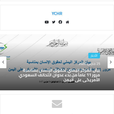
YCHR
مو
في
توي
يوتي
قع
سب
تر
وب
الوي
وك
ب
الأخبار
25 مارس، 2026
بيان المركز اليمني لحقوق الإنسان بمناسبة
مرور 11 عاماً من بدء عدوان التحالف السعودي
الأمريكي على اليمن