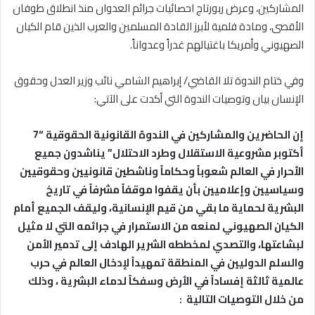
المشاركين، وعرض ربورتاج احصائيات جرائم العدوان منذ انطلاق طوفان
الأقصى، ومادة فلمية لأبرز القادة المسلمين والعرب الذين قام الكيان
الصهيوني وأمريكا باغتيالهم غدراً وعدواناً.
وفي ختام الندوة تلا القاضي/ إبراهيم الشامي نائب وزير العدل وحقوق
الإنسان بيان وتوصيات الندوة التي أكدت على الآتي:
إن الحاضرين والمشاركين في الندوة القانونية الحقوقية “7
أكتوبر مشروعية الاستقلال وطرد الاحتلال” يناشدون جميع
الأحرار في العالم شعوباً وحكاماً وناشطين قانونيين وحقوقيين
وسياسيين وإعلاميين بأن يقفوا موقفاً مشرفاً في تاريخ
البشرية لحماية ما بقي من قيم الإنسانية، وليقف الجميع أمام
الكيان الصهيوني لمنعه من الاستمرار في جرائمه التي لا مثيل
لبشاعتها، والتصدي لمخططه الشرير الهادف إلى تدمير الأمن
والسلم الدوليين في المنطقة تمهيداً لإدخال العالم في حرب
عالمية ثالثة إفساداً في الأرض وسفكاً لدماء البشرية ، وذلك
من خلال التوصيات التالية :