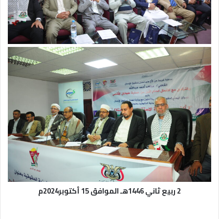
2 ربيع ثاني 1446هـ الموافق 15 أكتوبر2024م