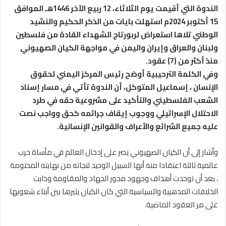
الندوة التي أقيمت يوم الثلاثاء، 12 ربيع الآخر 1446هـ الموافق
15 أكتوبر 2024م استهلت بايات من الذكر الحكيم والنشيد
الوطني تلاها استعراض لربورتاج الشهداء القادة من فلسطين
ولبنان والعراق وإيران واليمن في مواجهة الكيان الصهيوني
منذ أكثر من (7) عقود.
وفي الكلمة الترحيبية أوضح رئيس المركز اليمني لحقوق
الإنسان ، إسماعيل المتوكل، أن الندوة تأتي في مسار إسناد
الشعب الفلسطيني والتأكيد على مشروعية حقه في طرد
الاحتلال الإسرائيلي ووجوب إيقاف جرائمه كحق وواجب نصت
عليه جميع الشرائع والأعراف والقوانين الإنسانية.
وأشار إلى أن الكيان الصهيوني يصر على إدخال العالم في مأساة حرب
عالمية ثالثة اعتقادا منه أنها السبيل الوحيد لنجاته من نهايته المحتومة
، بعد أن توحدت أهداف وجهود محور الجهاد والمقاومة وذابت
الخلافات المذهبية والسياسية التي كان الكيان يثيرها بين أبناء شعوبها
على مر العقود الماضية.