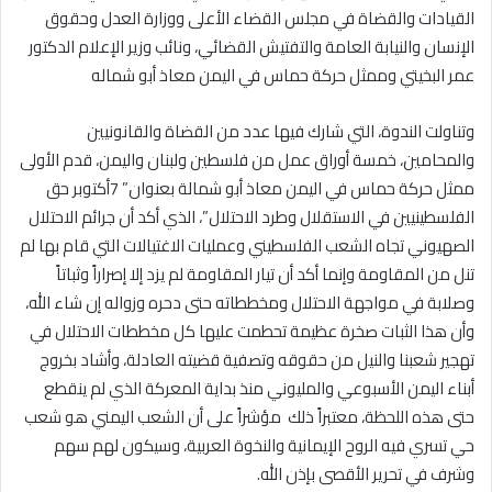
القيادات والقضاة في مجلس القضاء الأعلى ووزارة العدل وحقوق
الإنسان والنيابة العامة والتفتيش القضائي، ونائب وزير الإعلام الدكتور
عمر البخيتي وممثل حركة حماس في اليمن معاذ أبو شماله
وتناولت الندوة، التي شارك فيها عدد من القضاة والقانونيين
والمحامين، خمسة أوراق عمل من فلسطين ولبنان واليمن، قدم الأولى
ممثل حركة حماس في اليمن معاذ أبو شمالة بعنوان” 7أكتوبر حق
الفلسطينيين في الاستقلال وطرد الاحتلال”، الذي أكد أن جرائم الاحتلال
الصهيوني تجاه الشعب الفلسطيني وعمليات الاغتيالات التي قام بها لم
تنل من المقاومة وإنما أكد أن تيار المقاومة لم يزد إلا إصراراً وثباتاً
وصلابة في مواجهة الاحتلال ومخططاته حتى دحره وزواله إن شاء الله،
وأن هذا الثبات صخرة عظيمة تحطمت عليها كل مخططات الاحتلال في
تهجير شعبنا والنيل من حقوقه وتصفية قضيته العادلة، وأشاد بخروج
أبناء اليمن الأسبوعي والمليوني منذ بداية المعركة الذي لم ينقطع
حتى هذه اللحظة، معتبراً ذلك مؤشراً على أن الشعب اليمني هو شعب
حي تسري فيه الروح الإيمانية والنخوة العربية، وسيكون لهم سهم
وشرف في تحرير الأقصى بإذن الله.