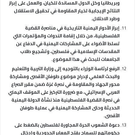
وبريطانيا وكل الدول المساندة للكيان، والعمل على إبراز
النتائج الإيجابية لخيار المقاومة في تحقيق الاستقلال
وطرد الاحتلال.
إبراز الأدوار اليمنية التاريخية في مناصرة القضية
الفلسطينية، من خلال إقامة الندوات والمؤتمرات التي
تسلط الأضواء على المشاركات اليمنية في الدفاع عن
المقدسات الإسلامية في فلسطين، وتشجيع طلاب
الجامعات للبحث في هذا الموضوع.
الرفع لرئاسة الوزراء بالتوجيه إلى وزارة التربية والتعليم
والبحث العلمي لإدراج موضوع طوفانِ الأقصى ومشاركةِ
محور الجهاد والمقاومة في نصرة غزة ضمن مقرر الصراع
العربي الإسرائيلي، مع ضرورة التركيز على الموقف اليمني
في نصرة القضية الفلسطينية منذ نشأة الدولة اليمنية
الحديثة وحتى المشاركة اليمنية في عملية طوفان
الأقصى.
دعوة الشعوب الحرة المجاورة لفلسطين بالضغط على
حكوماتهم للسماح بفتح المعابر الحدودية وإدخال