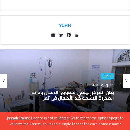
YCHR
مو
في
توي
يوتي
قع
سب
تر
وب
الوي
وك
ب
الأخبار
7 يوليو، 2025
الأخبار
بيان المركز اليمني لحقوق الإنسان لادانة
11 يوليو، 2025
العدوان الصهيوني على المنشئات المدني
Jannah Theme
License is not validated, Go to the theme options page to
validate the license, You need a single license for each domain name.