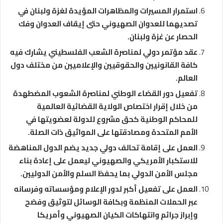
استمرار المسيرات والمظاهرات المؤيدة لغزة ولبنان في
تصديهما للعدوان الصهيوني حتى إيقاف العدوان وفك
الحصار عن غزة ولبنان.
عقد مؤتمر دولي لمناصرة الشعب الفلسطيني يشارك فيه
كافة القانونيين والحقوقيين والإعلاميين من مختلف دول
العالم.
تفعيل دور القضاء الوطني لمناصرة الشعوب المضطهدة
من خلال إقرار اختصاص الولاية القضائية العالمية
للمحاكم الوطنية كحق مشروع للدولة لعضويتها في
الأمم المتحدة ومصادقتها على المواثيق ذات الصلة.
العمل على إقامة تحالف دولي جديد يضم الدول المناهضة
للاستكبار الأمريكي والصهيوني ليعمل على إعادة بناء
مجلس الأمن الدولي بما يحفظ السلم والأمن الدوليين.
العمل على تفعيل أكبر لدور الإعلام ومؤسساته وفرسانه
عبر الحملات المنظمة وبكافة الوسائل لتوثيق وفضح
وإبراز جرائم وانتهاكات الكيان الصهيوني وأمريكا