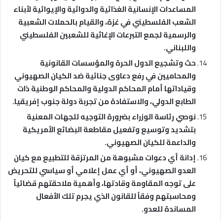
المساعدات الإنسانية الغذائية والدوائية والإيوائية لأبناء
الشعب الفلسطيني في غزة، والقيام بالحملات الشعبية
والرسمية لجمع التبرعات الإغاثية للشعبين الفلسطيني
واللبناني.
حث وتشجيع الدول الحرة والمؤسسات القانونية
والمحاميين في رفع دعاوى جنائية ضد الكيان الصهيوني
وقياداتها أمام المحاكم الدولية والمحاكم الوطنية ذات
الطابع الدولي، والاستفادة من تجربة دولة جنوب إفريقيا.
نوصي رئاسة الوزراء بضرورة التوجيه للجهات المعنية
بتشديد وتوسيع وتفعيل مقاطعة البضائع الأمريكية
والداعمة للكيان الصهيوني.
إدانة أي دعوات مشبوهة من المرتزقة للتطبيع مع كيان
العدو الصهيوني، أو أي عمل إعلامي أو سياسي للتحريض
على توجه المقاومة وقادتها، وأهمية ملاحقتهم قضائياً
ومحاسبتهم وفقاً للقانون الذي يجرم تلك الأفعال
المساندة للعدو.