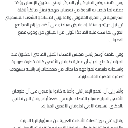
وفي كلمته وضح المتوكل أن المركزَ اليمني لحقوقِ الإنسان يؤكدُ
دعمَه لما خرجت به الندوةُ من توصياتٍ مهمةٍ تمثلُ مرتكزاً لنقلة
استراتيجية في التحركِ الحقوقي والقانوني لمساندةِ الشعبِ الفلسطيني
في نيل حريتِه واستقلالِه وفرضِ سيادتهِ على أرضه، وإلزامِ المجتمعِ
الدولي بما نصت عليه المادةُ الأولى من الميثاقِ من وجوبِ قمعِ
العدوان.
وفي كلمته أوضح رئيس مجلس القضاء الأعلى القاضي الدكتور/ عبد
المؤمن شجاع الدين، أن عملية طوفان الأقصى كانت خطوة ضرورية
واستجابة طبيعية لمواجهة ما يحاك من مخططات إسرائيلية تستهدف
تصفية القضية الفلسطينية.
وأشار إلى أن العدو الإسرائيلي وأذنابه كانوا يراهنون على أن طوفان
الأقصى المبارك سيتم القضاء عليه في بضعة أيام ونحن الآن نحتفي
بالذكرى السنوية الأولى لطوفان الأقصى المبارك.
وقال: “في حين تنصلت الأنظمة العربية عن مسؤولياتها الدينية
والقومية والأخلاقية كانت قيادتنا الثورية ممثلة بقائد الثورة السيد