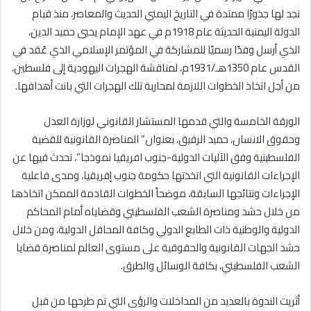
نجد لها جذورًا ممتدة في التاريخ اليمني الحديث والمعاصر، منذ قيام
الدولة اليمنية الحديثة عام 1918م في عهد الإمام يحيي حميد الدين،
الذي أرسل وفدًا رسميًا للمشاركة في المؤتمر الإسلامي الذي عُقد في
القدس عام 1350هـ/1931م، لمناقشة الهجرات اليهودية إلى فلسطين،
من أجل اتخاذ الخطوات اللازمة لمحاربة تلك الهجرات التي بانت أهدافها.
الورقة الخامسة والتي قدمها المستشار القانوني لوزارة العدل
وحقوق الانسان، حميد الرفيق، بعنوان” المناصرة القانونية للقضية
الفلسطينية وفق الآليات الدولية-جنوب افريقيا نموذجا”، تحدث فيها عن
الإجراءات القانونية التي اتخذتها حكومة جنوب إفريقيا، ومدى فاعلية
الإجراءات ونتائجها السابقة، موضحاً الخطوات القادمة الممكن اتخاذها
من خلال حشد ومناصرة الشعب الفلسطيني وقضاياه أمام المحاكم
الدولية والوطنية ذات الطابع الدولي وكافة المحافل الدولية، ومن خلال
حشد الجهات القانونية والحقوقية على مستوى العالم لمناصرة قضايا
الشعب الفلسطيني، بكافة الوسائل والطرق.
أثريت الندوة بالعديد من المداخلات والرؤى التي تم طرحها من قبل