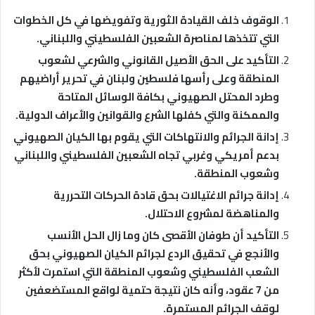
الوقوف خلف القيادة الثورية وتفويضها في كل الخطوات
التي تتخذها لمناصرة الشعبين الفلسطيني واللبناني.
التأكيد على الحق الأصيل القانوني والشرعي لشعوب
المنطقة وعلى رأسها فلسطين ولبنان في تحرير أراضيهم
وطرد المحتل الصهيوني بكافة الوسائل المتاحة
والممكنة والتي كفلها الشرع والقوانين والأعراف الدولية.
إدانة الجرائم والانتهاكات التي يقوم بها الكيان الصهيوني
بدعم أمريكي وغربي تجاه الشعبين الفلسطيني واللبناني
وشعوب المنطقة.
إدانة جرائم الاغتيالات بحق قادة الحركات التحررية
والمناهضة لمشروع الاحتلال.
التأكيد أن طوفان الأقصى كان وما زال الحل الأنسب
والأنجع في تحقيق الردع لجرائم الكيان الصهيوني بحق
الشعب الفلسطيني وشعوب المنطقة التي استمرت لأكثر
من 7 عقود، وأنه كان نتيجة حتمية لواقع المستضعفين
لوقف الجرائم المستمرة.