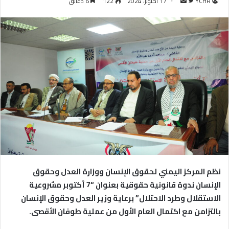
YCHR
ت
أ
17 أكتوبر، 2024
122
6 دقائق
ا
ر
ب
س
ع
ل
ع
ب
ل
ر
ى
ي
ت
د
و
ا
ي
إ
ت
ل
ر
ك
ت
ر
نظم المركز اليمني لحقوق الإنسان ووزارة العدل وحقوق
و
الإنسان ندوة قانونية حقوقية بعنوان “7 أكتوبر مشروعية
ن
الاستقلال وطرد الاحتلال” برعاية وزير العدل وحقوق الإنسان
ي
ا
بالتزامن مع اكتمال العام الأول من عملية طوفان الأقصى.