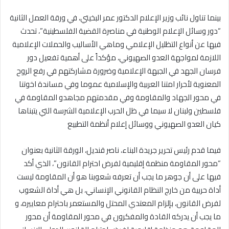
بينما تناول نائب وزير الإعلام الدكتور عمر البخيتي، في ورقة العمل الثانية
“دور وسائل الإعلام الوطنية في مناصرة القضية الفلسطينية”، تحدث
فيها عن أنواع التظليل الإعلامي وماهي الأساليب والحملات الإعلامية
اللازمة لمواجهة العدو الصهيوني، مؤكداً على أهمية تفعيل دور
فرسان الجهد في الجبهة الإعلامية وضرورة مشاركتهم في رفع الروح
المعنوية لأحرار امتنا العربية والإسلامية عموما وفي مساندة اخوتنا
في محور الجهاد والمقاومة وفي مقدمتهم مجاهدو المقاومة في
فلسطين ولبنان لا سيما في ظل الحرب الإعلامية الشرسة التي يتبناها
كيان العدو الصهيوني ووسائل إعلام أنظمة التطبيع
فيما قدم رئيس تحرير جريدة البناء، ناصر قنديل، الورقة الثانية بعنوان
“محور المقاومة منظمة إقليمية لفرض احترام القانون”، الذي أكد
فيها على أن جوهر ما يجب أن تعرفه شعوبنا هو أن المقاومة ليست
أداة حربية من خارج النظام القانوني الإنساني، بل هي أداة الشعوب
لفرض القانون، بإلزام المعتدي المحتل والمستعمر باحترام معاييره، و
ما يجب أن يدركه القادة والمفكرون في محور المقاومة أن محور