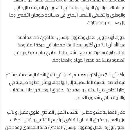
عبدالملك بدرالدين الحوثي سباقة في التعبير عن الموقف الإيماني
والوطني والأخلاقي للشعب اليمني في مساندة طوفان الأقصى وما
زال هذا الموقف ثابتا”.
بدوره، أوضح وزير العدل وحقوق الإنسان، القاضي/ مجاهد أحمد
عبدالله، أن الـ7 من أكتوبر يعد تاريخا مفصليا في حركة المقاومة
الفلسطينية سطرت فيه مع الشعب الفلسطيني ملحمة بطولية في
الصمود بمساندة محور الجهاد والمقاومة.
وأكد أن الـ 7 من أكتوبر يعد يوم تحول في تاريخ الأمة الإسلامية، حيث تم
فيه أعادت القضية الفلسطينية إلى الواجهة، ويمثل خطوة طبيعية في
إطار التخلص من الاحتلال واستعادة الحقوق الوطنية وإنجاز الاستقلال
والحرية كباقي شعوب العالم.
حضر الفعالية عضو مجلس القضاء الأعلى القاضي علوي عقيل و نائب
وزير العدل وحقوق الانسان القاضي إبراهيم الشامي ورئيس المكتب
الفني لوزارة العدل وحقوق الإنسان القاضي/ خالد البغدادي وعدد من