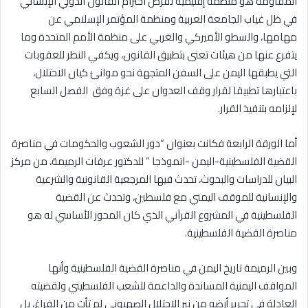
المقاومة هو منظمة إقليمية لفرض احترام القانون الدولي الإنساني
في ظل غياب الجامعة العربية ومنظمة المؤتمر الإسلامي عن
مهامها، والسطو الأميركي والغربي على منظمة الأمم المتحدة وما
يتفرع عنها من هيئات تعنى بتطبيق القانون، ويكفي النظر للعقوبات
التي يطبقها اليمن على السفن المتجهة نحو موانئ كيان الاحتلال،
باعتبارها تطبيقا لقرار وقف العدوان على غزة وفق الفصل السابع
لإلزامه بتنفيذ القرار.
أما الورقة الرابعة فكانت بعنوان “دور الشعوب والحكومات في مناصرة
القضية الفلسطينية-اليمن -انموذجا ” للدكتور عرفات الرميمة، من مركز
البيان للدراسات والبحوث، تحدث فيها المرجعية القانونية والشرعية
والإنسانية للموقف اليمني مع فلسطين، وتحدث عن القضية
الفلسطينية في المشروع القرآني الذي كان المحور الأساسي له هو
مناصرة القضية الفلسطينية.
وبين الرميمة تاريخ اليمن في مناصرة القضية الفلسطينية وأنها
المواقف اليمنية المساندة والداعمة للشعب الفلسطيني ولقضيته
العادلة في تحرير أرضه من نير الاحتلال الصهيوني لم تأتِ من الفراغ، بل