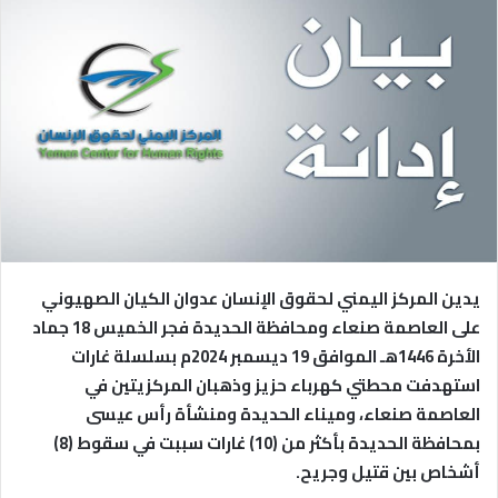
ع
ل
ع
ب
ل
ر
ى
ي
ت
د
و
ا
ي
إ
ت
ل
ر
ك
ت
ر
يدين المركز اليمني لحقوق الإنسان عدوان الكيان الصهيوني
و
على العاصمة صنعاء ومحافظة الحديدة فجر الخميس 18 جماد
ن
الأخرة 1446هـ الموافق 19 ديسمبر 2024م بسلسلة غارات
ي
ا
استهدفت محطتي كهرباء حزيز وذهبان المركزيتين في
العاصمة صنعاء، وميناء الحديدة ومنشأة رأس عيسى
بمحافظة الحديدة بأكثر من (10) غارات سببت في سقوط (8)
أشخاص بين قتيل وجريح.