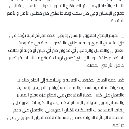
النساء والأطفال، في انتهاك واضح للقانون الدولي الإنساني وقانون
حقوق الإنسان وفي ظل صمت وتعاط سلبي من مجلس الأمن والأمم
المتحدة.
إن المركز اليمني لحقوق الإنسان إذ يدين هذه الجرائم فإنه يؤكد على
حق الشعبين اليمني والفلسطيني والشعوب الحرة في مقاومة
العدوان والاحتلال والرد على أي عدوان من أي كيان أو دولة أو تحالف
باستخدام كافة الوسائل التي تضمن لهما حقوقهما الأساسية وتحرير
كامل الأراضي المحتلة.
كما يدعو المركز الحكومات العربية والإسلامية إلى اتخاذ إجراءات
وخطوات عملية وحاسمة والقيام بمسؤوليتها الدينية والإنسانية،
والعمل على كسر الحصار المفروض على قطاع غزة وفتح المعابر
والسماح بمرور القوافل الإنسانية، كما يدعو الحكومات الغربية إلى
إيقاف المساعدات العسكرية للكيان الصهيوني، والعمل على دعم
المحكمة الجنائية الدولية لضمان مساءلة قادة الكيان الصهيوني على
جرائمه.