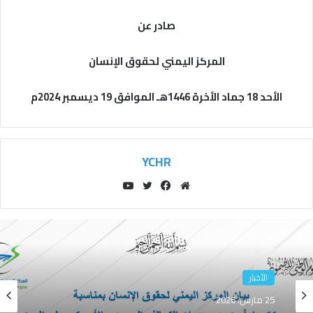
صادر عن
المركز اليمني لحقوق الإنسان
الأحد 18 جماد الأخرة 1446هـ الموافق 19 ديسمبر 2024م
YCHR
مو
في
توي
يوتي
قع
سب
تر
وب
الوي
وك
ب
الأخبار
25 مارس، 2026