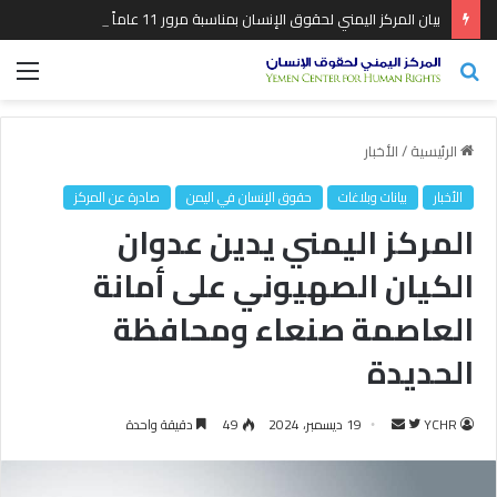
بيان المركز اليمني لحقوق الإنسان بمناسبة مرور 11 عاماً من بدء عدوان التحالف السعودي الأمريكي على اليمن
بحث
الق
عن
الرئيسية
/
الأخبار
الأخبار
بيانات وبلاغات
حقوق الإنسان في اليمن
صادرة عن المركز
المركز اليمني يدين عدوان
الكيان الصهيوني على أمانة
العاصمة صنعاء ومحافظة
الحديدة
YCHR
ت
أ
19 ديسمبر، 2024
49
دقيقة واحدة
ا
ر
ب
س