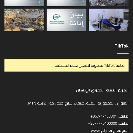
TikTok
إضافة TikTok مطلوبة لتفعيل هذه المنطقة.
المركز اليمني لحقوق الإنسان
العنوان : الجمهورية اليمنية، صنعاء، شارع حده ، جوار شركة MTN.
هاتف:
433301-1-967+
هاتف:
776400000-967+
الموقع:
www.ychr.org