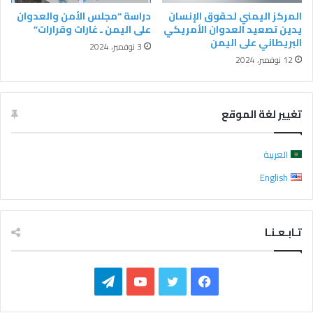
المركز اليمني لحقوق الإنسان
دراسة “مجلس الأمن والعدوان
يدين تصعيد العدوان الأمريكي
على اليمن ـ غارات وقرارات”
البريطاني على اليمن
3 نوفمبر، 2024
12 نوفمبر، 2024
تغيير لغة الموقع
العربية
English
تـابـعـنـا
ف
ت
ي
ت
ي
و
و
ي