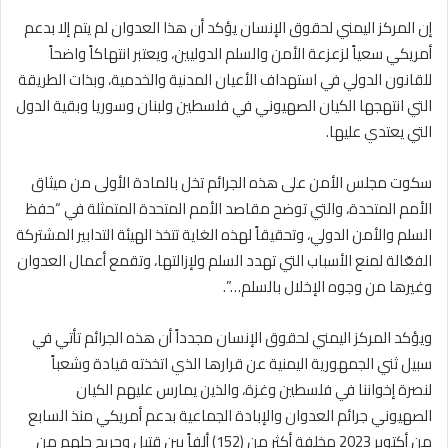
إن المركز اليمني لحقوق الإنسان يؤكد أن هذا العدوان لم يتم إلا بدعم
أمريكي سعياً لزعزعة الأمن والسلم الدوليين، ويعتبر انتهاكاً واضحاً
للقانون الدولي في استهداف الأعيان المدنية والخدمية، وبذات الطريقة
التي انتهجها الكيان الصهيوني في فلسطين ولبنان وسوريا وبقية الدول
التي يعتدي عليها.
سكوت مجلس الأمن على هذه الجرائم تخل بالمادة الأولى من ميثاق
الأمم المتحدة، والتي توضح مقاصد الأمم المتحدة المتمثلة في “حفظ
السلم والأمن الدولي، وتحقيقاً لهذه الغاية تتخذ الهيئة التدابير المشتركة
الفعّالة لمنع الأسباب التي تهدد السلم ولإزالتها، وتقمع أعمال العدوان
وغيرها من وجوه الإخلال بالسلم…”.
ويؤكد المركز اليمني لحقوق الإنسان مجدداً أن هذه الجرائم تأتي في
سبيل ثني الجمهورية اليمنية عن قرارها الذي اتخذته قيادة وشعباً
لنصرة إخواننا في فلسطين وغزة، والذين يمارس عليهم الكيان
الصهيوني جرائم العدوان والإبادة الجماعية بدعم أمريكي منذ السابع
من أكتوبر 2023 مخلفة أكثر من (152) ألفاً بين قتيل وجريح جلهم من