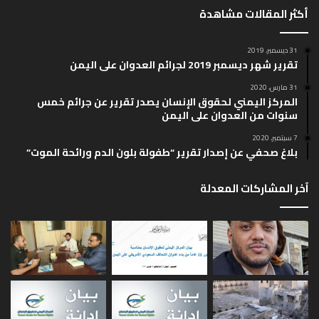
ف
ف
أكثر المقالات مشاهدة
ح
ح
ة
ة
31 ديسمبر، 2019
تقرير شهر ديسمبر 2019 لجرائم العدوان على اليمن
ا
ا
ل
ل
31 مارس، 2020
المركز اليمني لحقوق الإنسان يصدر تقرير عن جرائم خمس
ت
س
سنوات من العدوان على اليمن
ا
ا
7 سبتمبر، 2020
ل
ب
بلاغ صحفي عن إصدار تقرير “طفولة بلون الدم ورائحة الموت”
ي
ق
آخر المشاركات المعدلة
ة
ة